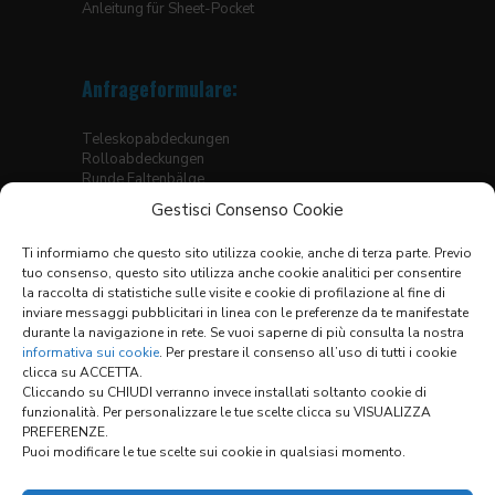
Anleitung für Sheet-Pocket
Anfrageformulare:
Teleskopabdeckungen
Rolloabdeckungen
Runde Faltenbälge
Eckige Faltenbälge, genäht
Gestisci Consenso Cookie
Faltenbälge für Hubtische
Thermogeschweisste Bälge für Linearführungen
Ti informiamo che questo sito utilizza cookie, anche di terza parte. Previo
Faltenbälge
tuo consenso, questo sito utilizza anche cookie analitici per consentire
X-Y Abdeckungssysteme
la raccolta di statistiche sulle visite e cookie di profilazione al fine di
inviare messaggi pubblicitari in linea con le preferenze da te manifestate
Materialtabelle
durante la navigazione in rete. Se vuoi saperne di più consulta la nostra
Allgemeine Verkaufsbedingungen
informativa sui cookie
. Per prestare il consenso all’uso di tutti i cookie
clicca su ACCETTA.
Cliccando su CHIUDI verranno invece installati soltanto cookie di
funzionalità. Per personalizzare le tue scelte clicca su VISUALIZZA
Links:
PREFERENZE.
Puoi modificare le tue scelte sui cookie in qualsiasi momento.
KONFIGURATOR