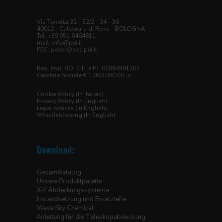
Via Torretta 32 - 32/2 - 34 - 36
40012 - Calderara di Reno - BOLOGNA
Tel. +39 051 6464811
mail:
info@pei.it
PEC:
peisrl@pec.pei.it
Reg. Imp. BO, C.F. e P.I. 02894991203
Capitale Sociale € 1.000.000,00 i.v.
Cookie Policy (In italian)
Privacy Policy (In English)
Legal notices (In English)
Whistleblowing (In English)
Download:
Gesamtkatalog
Unsere Produktpalette
X-Y Abdeckungssysteme
Instandsetzung und Ersatzteile
Wave Sky Chemical
Anleitung für die Teleskopabdeckung