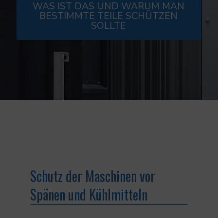
WAS IST DAS UND WARUM MAN
BESTIMMTE TEILE SCHÜTZEN
SOLLTE
Schutz der Maschinen vor
Spänen und Kühlmitteln