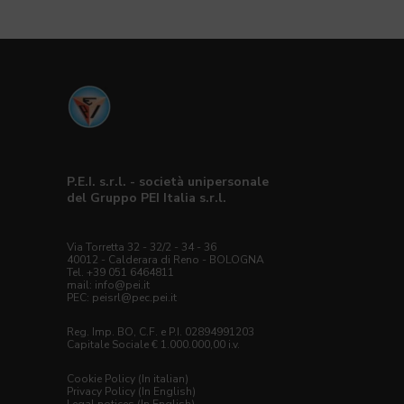
P.E.I. s.r.l. - società unipersonale
del Gruppo PEI Italia s.r.l.
Via Torretta 32 - 32/2 - 34 - 36
40012 - Calderara di Reno - BOLOGNA
Tel. +39 051 6464811
mail:
info@pei.it
PEC:
peisrl@pec.pei.it
Reg. Imp. BO, C.F. e P.I. 02894991203
Capitale Sociale € 1.000.000,00 i.v.
Cookie Policy (In italian)
Privacy Policy (In English)