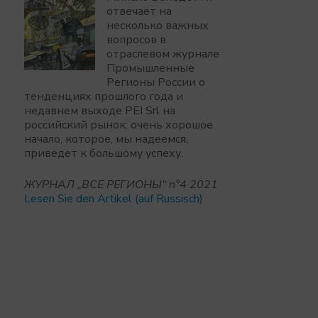
отвечает на
несколько важных
вопросов в
отраслевом журнале
Промышленные
Регионы России о
тенденциях прошлого года и
недавнем выходе PEI Srl на
российский рынок: очень хорошое
начало, которое, мы надеемся,
приведет к большому успеху.
ЖУРНАЛ „BCE РЕГИОНЫ“ n°4 2021
Lesen Sie den Artikel (auf Russisch)