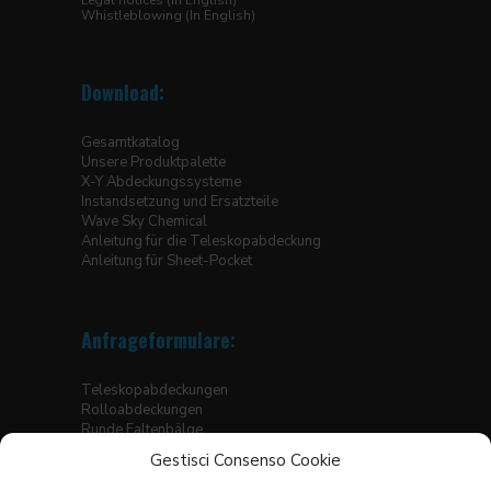
Legal notices (In English)
Whistleblowing (In English)
Download:
Gesamtkatalog
Unsere Produktpalette
X-Y Abdeckungssysteme
Instandsetzung und Ersatzteile
Wave Sky Chemical
Anleitung für die Teleskopabdeckung
Anleitung für Sheet-Pocket
Anfrageformulare:
Teleskopabdeckungen
Rolloabdeckungen
Runde Faltenbälge
Eckige Faltenbälge, genäht
Gestisci Consenso Cookie
Faltenbälge für Hubtische
Thermogeschweisste Bälge für Linearführungen