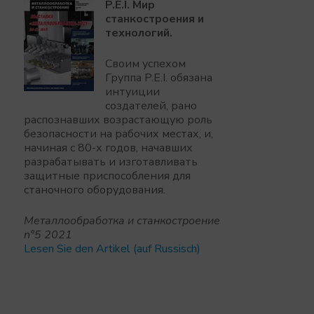
P.E.I. Мир
станкостроения и
технологий.
Своим успехом
Группа P.E.I. обязана
интуиции
создателей, рано
распознавших возрастающую роль
безопасности на рабочих местах, и,
начиная с 80-х годов, начавших
разрабатывать и изготавливать
защитные приспособления для
станочного оборудования.
Mеталлообработка и станкостроение
n°5 2021
Lesen Sie den Artikel (auf Russisch)