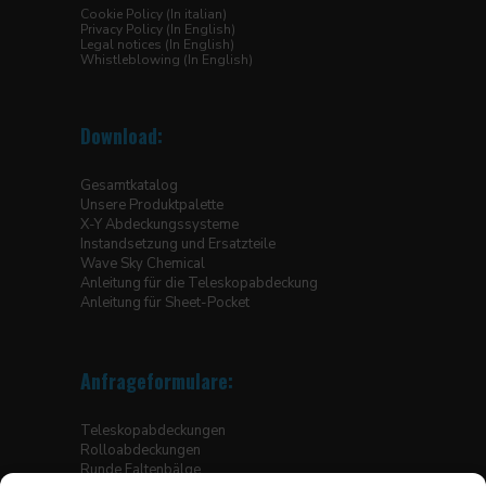
Cookie Policy (In italian)
Privacy Policy (In English)
Legal notices (In English)
Whistleblowing (In English)
Download:
Gesamtkatalog
Unsere Produktpalette
X-Y Abdeckungssysteme
Instandsetzung und Ersatzteile
Wave Sky Chemical
Anleitung für die Teleskopabdeckung
Anleitung für Sheet-Pocket
Anfrageformulare:
Teleskopabdeckungen
Rolloabdeckungen
Runde Faltenbälge