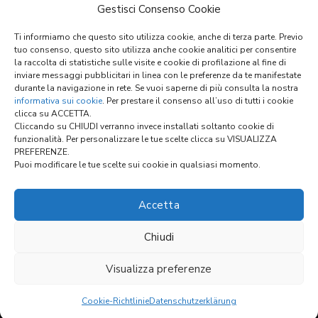
Eckige Faltenbälge, genäht
Gestisci Consenso Cookie
Faltenbälge für Hubtische
Thermogeschweisste Bälge für Linearführungen
Ti informiamo che questo sito utilizza cookie, anche di terza parte. Previo
Faltenbälge
tuo consenso, questo sito utilizza anche cookie analitici per consentire
X-Y Abdeckungssysteme
la raccolta di statistiche sulle visite e cookie di profilazione al fine di
inviare messaggi pubblicitari in linea con le preferenze da te manifestate
Materialtabelle
durante la navigazione in rete. Se vuoi saperne di più consulta la nostra
Allgemeine Verkaufsbedingungen
informativa sui cookie
. Per prestare il consenso all’uso di tutti i cookie
clicca su ACCETTA.
Cliccando su CHIUDI verranno invece installati soltanto cookie di
funzionalità. Per personalizzare le tue scelte clicca su VISUALIZZA
Links:
PREFERENZE.
Puoi modificare le tue scelte sui cookie in qualsiasi momento.
KONFIGURATOR
Accetta
Chiudi
Visualizza preferenze
Cookie-Richtlinie
Datenschutzerklärung