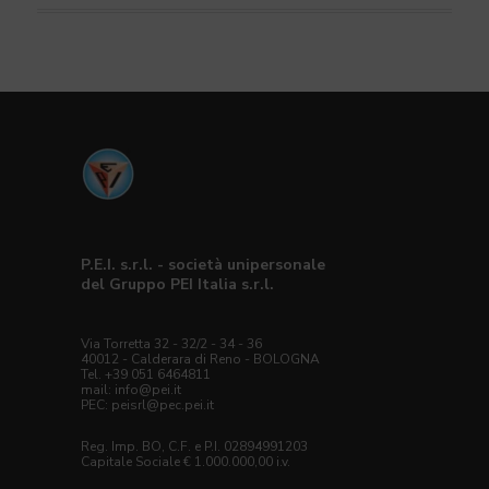
P.E.I. s.r.l. - società unipersonale
del Gruppo PEI Italia s.r.l.
Via Torretta 32 - 32/2 - 34 - 36
40012 - Calderara di Reno - BOLOGNA
Tel. +39 051 6464811
mail:
info@pei.it
PEC:
peisrl@pec.pei.it
Reg. Imp. BO, C.F. e P.I. 02894991203
Capitale Sociale € 1.000.000,00 i.v.