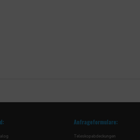
d:
Anfrageformulare:
alog
Teleskopabdeckungen