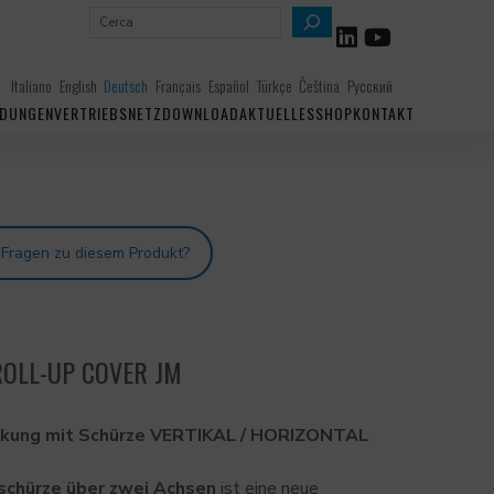
S
u
c
Italiano
English
Deutsch
Français
Español
Türkçe
Čeština
Русский
h
DUNGEN
VERTRIEBSNETZ
DOWNLOAD
AKTUELLES
SHOP
KONTAKT
e
n
 Fragen zu diesem Produkt?
OLL-UP COVER JM
kung mit Schürze VERTIKAL / HORIZONTAL
chürze über zwei Achsen
ist eine neue