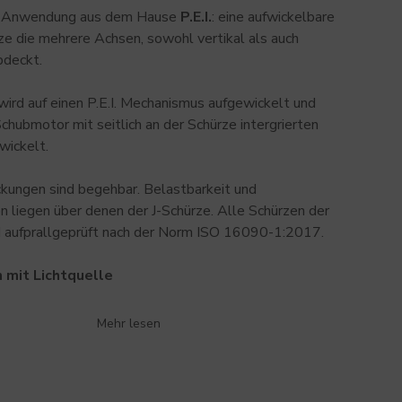
e Anwendung aus dem Hause
P.E.I.
: eine aufwickelbare
ze die mehrere Achsen, sowohl vertikal als auch
bdeckt.
wird auf einen P.E.I. Mechanismus aufgewickelt und
Schubmotor mit seitlich an der Schürze intergrierten
wickelt.
kungen sind begehbar. Belastbarkeit und
n liegen über denen der J-Schürze. Alle Schürzen der
nd aufprallgeprüft nach der Norm ISO 16090-1:2017.
 mit Lichtquelle
Mehr lesen