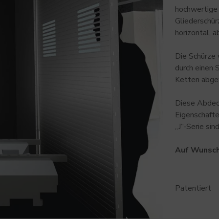
hochwertig
Gliederschür
horizontal, a
Die Schürze 
durch einen 
Ketten abge
Diese Abdec
Eigenschafte
„J“-Serie si
Auf Wunsch
Patentiert