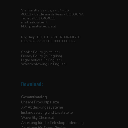
Via Torretta 32 - 32/2 - 34 - 36
40012 - Calderara di Reno - BOLOGNA
Tel. +39 051 6464811
mail:
info@pei.it
PEC:
peisrl@pec.pei.it
Reg. Imp. BO, C.F. e P.I. 02894991203
Capitale Sociale € 1.000.000,00 i.v.
Cookie Policy (In italian)
Privacy Policy (In English)
Legal notices (In English)
Whistleblowing (In English)
Download:
Gesamtkatalog
Unsere Produktpalette
X-Y Abdeckungssysteme
Instandsetzung und Ersatzteile
Wave Sky Chemical
Anleitung für die Teleskopabdeckung
Anleitung für Sheet-Pocket