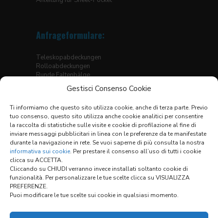
Anfrageformulare:
Teleskopabdeckungen
Rolloabdeckungen
Runde Faltenbälge
Eckige Faltenbälge, genäht
Gestisci Consenso Cookie
Faltenbälge für Hubtische
Thermogeschweisste Bälge für Linearführungen
Ti informiamo che questo sito utilizza cookie, anche di terza parte. Previo
Faltenbälge
tuo consenso, questo sito utilizza anche cookie analitici per consentire
X-Y Abdeckungssysteme
la raccolta di statistiche sulle visite e cookie di profilazione al fine di
inviare messaggi pubblicitari in linea con le preferenze da te manifestate
Materialtabelle
durante la navigazione in rete. Se vuoi saperne di più consulta la nostra
Allgemeine Verkaufsbedingungen
informativa sui cookie
. Per prestare il consenso all’uso di tutti i cookie
clicca su ACCETTA.
Cliccando su CHIUDI verranno invece installati soltanto cookie di
funzionalità. Per personalizzare le tue scelte clicca su VISUALIZZA
Links:
PREFERENZE.
Puoi modificare le tue scelte sui cookie in qualsiasi momento.
KONFIGURATOR