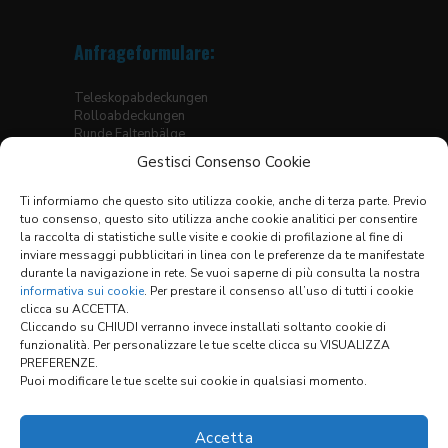
Anfrageformulare:
Teleskopabdeckungen
Rolloabdeckungen
Runde Faltenbälge
Eckige Faltenbälge, genäht
Gestisci Consenso Cookie
Faltenbälge für Hubtische
Thermogeschweisste Bälge für Linearführungen
Ti informiamo che questo sito utilizza cookie, anche di terza parte. Previo
Faltenbälge
tuo consenso, questo sito utilizza anche cookie analitici per consentire
X-Y Abdeckungssysteme
la raccolta di statistiche sulle visite e cookie di profilazione al fine di
inviare messaggi pubblicitari in linea con le preferenze da te manifestate
Materialtabelle
durante la navigazione in rete. Se vuoi saperne di più consulta la nostra
Allgemeine Verkaufsbedingungen
informativa sui cookie
. Per prestare il consenso all’uso di tutti i cookie
clicca su ACCETTA.
Cliccando su CHIUDI verranno invece installati soltanto cookie di
funzionalità. Per personalizzare le tue scelte clicca su VISUALIZZA
Links:
PREFERENZE.
Puoi modificare le tue scelte sui cookie in qualsiasi momento.
KONFIGURATOR
Accetta