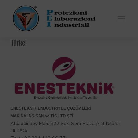
Türkei
ENESTEKNİK ENDÜSTRİYEL ÇÖZÜMLERİ
MAKİNA İNŞ.SAN.ve TİC.LTD.ŞTİ.
Alaaddinbey Mah. 622 Sok. Sera Plaza A-8 Nilüfer
BURSA