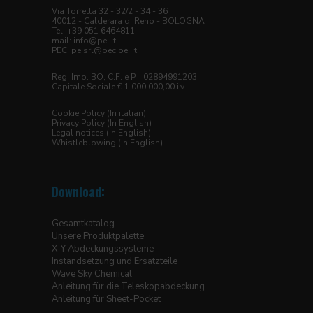
Via Torretta 32 - 32/2 - 34 - 36
40012 - Calderara di Reno - BOLOGNA
Tel. +39 051 6464811
mail:
info@pei.it
PEC:
peisrl@pec.pei.it
Reg. Imp. BO, C.F. e P.I. 02894991203
Capitale Sociale € 1.000.000,00 i.v.
Cookie Policy (In italian)
Privacy Policy (In English)
Legal notices (In English)
Whistleblowing (In English)
Download:
Gesamtkatalog
Unsere Produktpalette
X-Y Abdeckungssysteme
Instandsetzung und Ersatzteile
Wave Sky Chemical
Anleitung für die Teleskopabdeckung
Anleitung für Sheet-Pocket