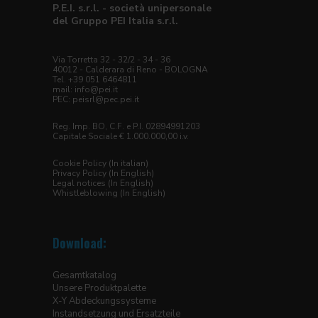
P.E.I. s.r.l. - società unipersonale
del Gruppo PEI Italia s.r.l.
Via Torretta 32 - 32/2 - 34 - 36
40012 - Calderara di Reno - BOLOGNA
Tel. +39 051 6464811
mail:
info@pei.it
PEC:
peisrl@pec.pei.it
Reg. Imp. BO, C.F. e P.I. 02894991203
Capitale Sociale € 1.000.000,00 i.v.
Cookie Policy (In italian)
Privacy Policy (In English)
Legal notices (In English)
Whistleblowing (In English)
Download:
Gesamtkatalog
Unsere Produktpalette
X-Y Abdeckungssysteme
Instandsetzung und Ersatzteile