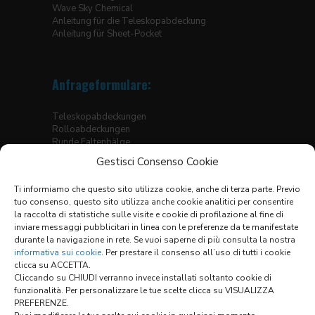
Wave Sky Chemical
Anleitung für die Teleskopabdeckung
Anleitung für Sheet-Pocket
Anfrageformulare:
Teleskopabdeckungen
Rolloabdeckungen
Runde Faltenbälge
Eckige Faltenbälge, genäht
Gestisci Consenso Cookie
Faltenbälge für Hubtische
Thermogeschweisste Bälge für Linearführungen
Ti informiamo che questo sito utilizza cookie, anche di terza parte. Previo
Faltenbälge
tuo consenso, questo sito utilizza anche cookie analitici per consentire
X-Y Abdeckungssysteme
la raccolta di statistiche sulle visite e cookie di profilazione al fine di
inviare messaggi pubblicitari in linea con le preferenze da te manifestate
Materialtabelle
durante la navigazione in rete. Se vuoi saperne di più consulta la nostra
Allgemeine Verkaufsbedingungen
informativa sui cookie
. Per prestare il consenso all’uso di tutti i cookie
clicca su ACCETTA.
Cliccando su CHIUDI verranno invece installati soltanto cookie di
funzionalità. Per personalizzare le tue scelte clicca su VISUALIZZA
Links:
PREFERENZE.