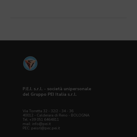
P.E.I. s.r.l. - società unipersonale
del Gruppo PEI Italia s.r.l.
Via Torretta 32 - 32/2 - 34 - 36
40012 - Calderara di Reno - BOLOGNA
Tel. +39 051 6464811
mail:
info@pei.it
PEC:
peisrl@pec.pei.it