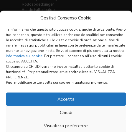
Rolloabdeckungen
Runde Faltenbälge
Eckige Faltenbälge, genäht
Gestisci Consenso Cookie
Faltenbälge für Hubtische
Thermogeschweisste Bälge für Linearführungen
Ti informiamo che questo sito utilizza cookie, anche di terza parte. Previo
Faltenbälge
tuo consenso, questo sito utilizza anche cookie analitici per consentire
X-Y Abdeckungssysteme
la raccolta di statistiche sulle visite e cookie di profilazione al fine di
inviare messaggi pubblicitari in linea con le preferenze da te manifestate
Materialtabelle
durante la navigazione in rete. Se vuoi saperne di più consulta la nostra
Allgemeine Verkaufsbedingungen
informativa sui cookie
. Per prestare il consenso all’uso di tutti i cookie
clicca su ACCETTA.
Cliccando su CHIUDI verranno invece installati soltanto cookie di
funzionalità. Per personalizzare le tue scelte clicca su VISUALIZZA
Links:
PREFERENZE.
Puoi modificare le tue scelte sui cookie in qualsiasi momento.
KONFIGURATOR
Accetta
Chiudi
Visualizza preferenze