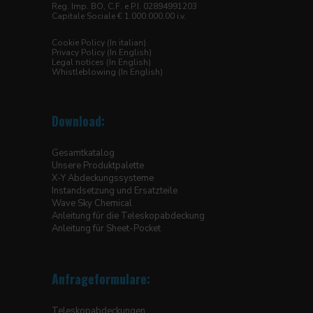
Reg. Imp. BO, C.F. e P.I. 02894991203
Capitale Sociale € 1.000.000,00 i.v.
Cookie Policy (In italian)
Privacy Policy (In English)
Legal notices (In English)
Whistleblowing (In English)
Download:
Gesamtkatalog
Unsere Produktpalette
X-Y Abdeckungssysteme
Instandsetzung und Ersatzteile
Wave Sky Chemical
Anleitung für die Teleskopabdeckung
Anleitung für Sheet-Pocket
Anfrageformulare:
Teleskopabdeckungen