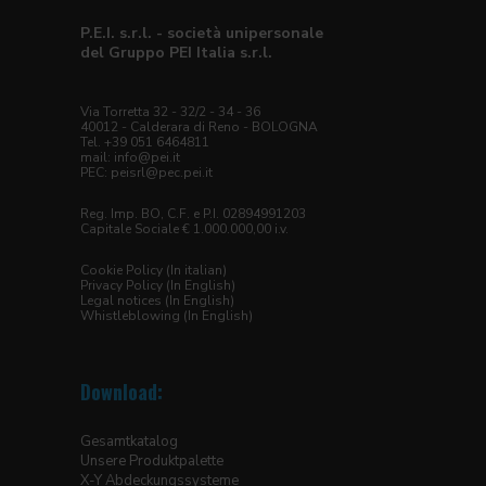
P.E.I. s.r.l. - società unipersonale
del Gruppo PEI Italia s.r.l.
Via Torretta 32 - 32/2 - 34 - 36
40012 - Calderara di Reno - BOLOGNA
Tel. +39 051 6464811
mail:
info@pei.it
PEC:
peisrl@pec.pei.it
Reg. Imp. BO, C.F. e P.I. 02894991203
Capitale Sociale € 1.000.000,00 i.v.
Cookie Policy (In italian)
Privacy Policy (In English)
Legal notices (In English)
Whistleblowing (In English)
Download:
Gesamtkatalog
Unsere Produktpalette
X-Y Abdeckungssysteme